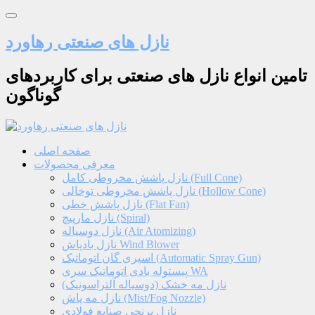
نازل های صنعتی رهاورد
تامین انواع نازل های صنعتی برای کاربردهای
گوناگون
صفحه اصلی
معرفی محصولات
نازل پاشش مخروطی کامل (Full Cone)
نازل پاشش مخروطی توخالی (Hollow Cone)
نازل پاشش خطی (Flat Fan)
نازل مارپیچ (Spiral)
نازل دوسیاله (Air Atomizing)
نازل بادپاش Wind Blower
اسپری گان اتوماتیک (Automatic Spray Gun)
پیستوله بادی اتوماتیک سری WA
نازل مه خشک (دوسیاله آلتراسونیک)
نازل مه پاش (Mist/Fog Nozzle)
نازل برنجی صنایع فولادی