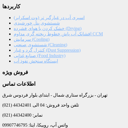
کاربردها
اسپری آب در غبارگیر تر (وت اسکرابر)
شستشوی پنل خورشیدی
خشک کردن با هوای فشرده (Drying)
افشانک آب پاش خطوط ریخته گری مداوم CCM
سرمایش (Cooling)
شستشوی صنعتی (Cleaning)
کنترل گرد و غبار (Dust Suppression)
صنایع غذایی (Food Industry)
ایستگاه سنجش نفوذ آب
فروش ویژه
اطلاعات تماس
تهران - بزرگراه ستاری شمال - ابتدای بلوار فردوس شرق
تلفن واحد فروش: 04 الی 44342401 (021)
نمابر: 44342400 (021)
واتس آپ، روبیکا، ایتا: 09907746795