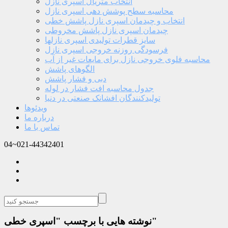
انتخاب متریال اسپری نازل
محاسبه سطح پوشش دهی اسپری نازل
انتخاب و چیدمان اسپری نازل پاشش خطی
چیدمان اسپری نازل پاشش مخروطی
سایز قطرات تولیدی اسپری نازلها
فرسودگی روزنه خروجی اسپری نازل
محاسبه فلوی خروجی نازل برای مایعات غیر از آب
الگوهای پاشش
دبی و فشار پاشش
جدول محاسبه افت فشار در لوله
تولیدکنندگان افشانک صنعتی در دنیا
ویدئوها
درباره ما
تماس با ما
04~021-44342401
نوشته هایی با برچسب "اسپری خطی"