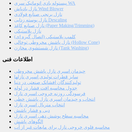
پیستوله بادی اتوماتیک سری WA
نازل بادپاش Wind Blower
نازل برنجی صنایع فولادی
نازل پوسته زدایی Descaling
نازل صنایع کاغذ (Paper Making/Trimming)
نازل پلاستیکی
کلمپ پلاستیکی (اتصال گیره ای)
نازل پاشش مخروطی توخالی (Hollow Cone)
نازل شستشوی مخازن (Tank Washing)
اطلاعات فنی
چیدمان اسپری نازل پاشش مخروطی
سایز قطرات تولیدی اسپری نازلها
تولیدکنندگان افشانک صنعتی در دنیا
جدول محاسبه افت فشار در لوله
فرسودگی روزنه خروجی اسپری نازل
انتخاب و چیدمان اسپری نازل پاشش خطی
انتخاب متریال اسپری نازل
دبی و فشار پاشش
محاسبه سطح پوشش دهی اسپری نازل
الگوهای پاشش
محاسبه فلوی خروجی نازل برای مایعات غیر از آب