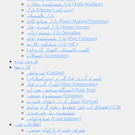
نازل شستشوی مخازن (Tank Washing)
نازل Eductor (جت پاش)
نازل پلاستیکی
نازل صنایع کاغذ (Paper Making/Trimming)
نازل اسپری بخار (Steam Nozzle)
نازل پوسته زدایی Descaling
نازل شستشوی لوله (Pipe Cleaning)
نازل سیلیکون کاربید (SiC)
کلمپ پلاستیکی (اتصال گیره ای)
اتصالات (Accessories)
فروش ویژه
کاربردها
سرمایش (Cooling)
اسپری آب در غبارگیر تر (وت اسکرابر)
کنترل گرد و غبار (Dust Suppression)
ایستگاه سنجش نفوذ آب (Rain Test)
شستشوی صنعتی (Cleaning)
خشک کردن با هوای فشرده (Drying)
افشانک آب پاش خطوط ریخته گری مداوم CCM
شستشوی پنل خورشیدی
صنایع غذایی (Food Industry)
اطلاعات فنی
معرفی اسپری نازلهای صنعتی