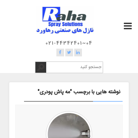
04~021-44342401
نوشته هایی با برچسب "مه پاش پودری"