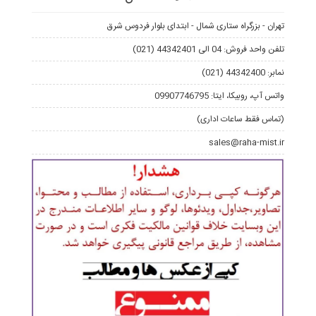
تهران - بزرگراه ستاری شمال - ابتدای بلوار فردوس شرق
تلفن واحد فروش: 04 الی 44342401 (021)
نمابر: 44342400 (021)
واتس آپ، روبیکا، ایتا: 09907746795
(تماس فقط ساعات اداری)
sales@raha-mist.ir