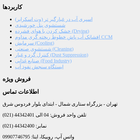
کاربردها
اسپری آب در غبارگیر تر (وت اسکرابر)
شستشوی پنل خورشیدی
خشک کردن با هوای فشرده (Drying)
افشانک آب پاش خطوط ریخته گری مداوم CCM
سرمایش (Cooling)
شستشوی صنعتی (Cleaning)
کنترل گرد و غبار (Dust Suppression)
صنایع غذایی (Food Industry)
ایستگاه سنجش نفوذ آب
فروش ویژه
اطلاعات تماس
تهران - بزرگراه ستاری شمال - ابتدای بلوار فردوس شرق
تلفن واحد فروش: 04 الی 44342401 (021)
نمابر: 44342400 (021)
واتس آپ، روبیکا، ایتا: 09907746795