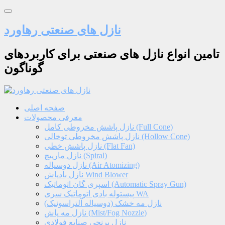
نازل های صنعتی رهاورد
تامین انواع نازل های صنعتی برای کاربردهای
گوناگون
صفحه اصلی
معرفی محصولات
نازل پاشش مخروطی کامل (Full Cone)
نازل پاشش مخروطی توخالی (Hollow Cone)
نازل پاشش خطی (Flat Fan)
نازل مارپیچ (Spiral)
نازل دوسیاله (Air Atomizing)
نازل بادپاش Wind Blower
اسپری گان اتوماتیک (Automatic Spray Gun)
پیستوله بادی اتوماتیک سری WA
نازل مه خشک (دوسیاله آلتراسونیک)
نازل مه پاش (Mist/Fog Nozzle)
نازل برنجی صنایع فولادی