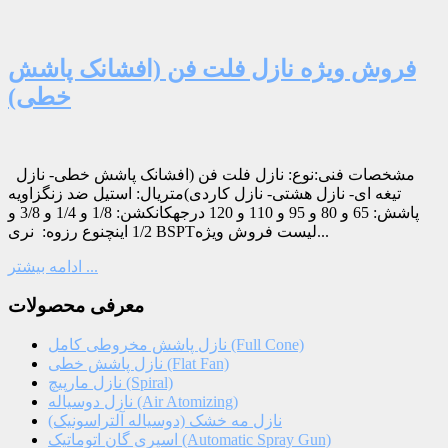
فروش ویژه نازل فلت فن (افشانک پاشش
خطی)
مشخصات فنی:نوع: نازل فلت فن (افشانک پاشش خطی- نازل
تیغه ای- نازل هشتی- نازل کاردی)متریال: استیل ضد زنگزاویه
پاشش: 65 و 80 و 95 و 110 و 120 درجهکانکشن: 1/8 و 1/4 و 3/8 و
1/2 اینچنوع رزوه: نری BSPTلیست فروش ویژه...
ادامه بیشتر ...
معرفی محصولات
نازل پاشش مخروطی کامل (Full Cone)
نازل پاشش خطی (Flat Fan)
نازل مارپیچ (Spiral)
نازل دوسیاله (Air Atomizing)
نازل مه خشک (دوسیاله آلتراسونیک)
اسپری گان اتوماتیک (Automatic Spray Gun)