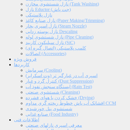
نازل شستشوی مخازن (Tank Washing)
نازل Eductor (جت پاش)
نازل پلاستیکی
نازل صنایع کاغذ (Paper Making/Trimming)
نازل اسپری بخار (Steam Nozzle)
نازل پوسته زدایی Descaling
نازل شستشوی لوله (Pipe Cleaning)
نازل سیلیکون کاربید (SiC)
کلمپ پلاستیکی (اتصال گیره ای)
اتصالات (Accessories)
فروش ویژه
کاربردها
سرمایش (Cooling)
اسپری آب در غبارگیر تر (وت اسکرابر)
کنترل گرد و غبار (Dust Suppression)
ایستگاه سنجش نفوذ آب (Rain Test)
شستشوی صنعتی (Cleaning)
خشک کردن با هوای فشرده (Drying)
افشانک آب پاش خطوط ریخته گری مداوم CCM
شستشوی پنل خورشیدی
صنایع غذایی (Food Industry)
اطلاعات فنی
معرفی اسپری نازلهای صنعتی