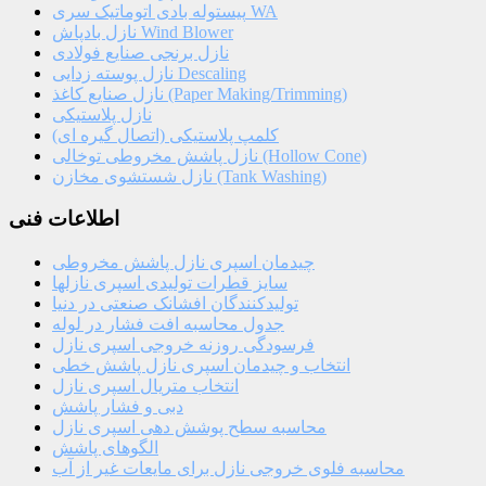
پیستوله بادی اتوماتیک سری WA
نازل بادپاش Wind Blower
نازل برنجی صنایع فولادی
نازل پوسته زدایی Descaling
نازل صنایع کاغذ (Paper Making/Trimming)
نازل پلاستیکی
کلمپ پلاستیکی (اتصال گیره ای)
نازل پاشش مخروطی توخالی (Hollow Cone)
نازل شستشوی مخازن (Tank Washing)
اطلاعات فنی
چیدمان اسپری نازل پاشش مخروطی
سایز قطرات تولیدی اسپری نازلها
تولیدکنندگان افشانک صنعتی در دنیا
جدول محاسبه افت فشار در لوله
فرسودگی روزنه خروجی اسپری نازل
انتخاب و چیدمان اسپری نازل پاشش خطی
انتخاب متریال اسپری نازل
دبی و فشار پاشش
محاسبه سطح پوشش دهی اسپری نازل
الگوهای پاشش
محاسبه فلوی خروجی نازل برای مایعات غیر از آب