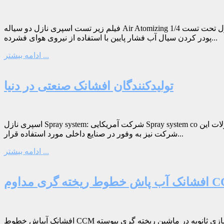
فیلم زیر تست اسپری نازل دو سیاله Air Atomizing را نمایش می دهد. کد سفارش نازل تحت تست 1/4JCO-SS-SU23-SS می باشد که دارای الگوی پاشش خطی (فلت فن) می باشد. نازل های دوسیاله، قابلیت
پودر کردن سیال آب فشار پایین با استفاده از نیروی هوای فشرده...
ادامه بیشتر ...
تولیدکنندگان افشانک صنعتی در دنیا
اسپری نازل Spray system: شرکت آمریکایی Spray system co با قدمتی بیش از 40 سال، یکی از پیشرفته ترین شرکتها در زمینه تولید انواع افشانک های صنعتی برای صنایع مختلف می باشد. محصولات این
شرکت نیز به وفور در صنایع داخلی مورد استفاده قرار...
ادامه بیشتر ...
یخته گری مداوم CCM
افشانک آبپاش خطوط CCM فولاد جهت خنک‌سازی و تکمیل مراحل انجماد شمش‌های ریخته‌گری شده استفاده می‌شوند. افشانک آب پاش برای خنک سازی ثانویه در ماشین ریخته گری پیوسته (CCM) یک