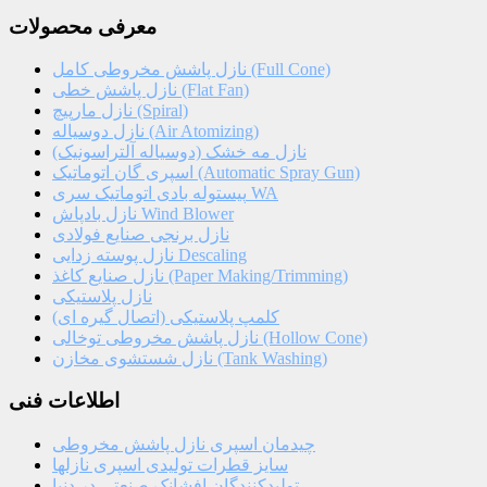
معرفی محصولات
نازل پاشش مخروطی کامل (Full Cone)
نازل پاشش خطی (Flat Fan)
نازل مارپیچ (Spiral)
نازل دوسیاله (Air Atomizing)
نازل مه خشک (دوسیاله آلتراسونیک)
اسپری گان اتوماتیک (Automatic Spray Gun)
پیستوله بادی اتوماتیک سری WA
نازل بادپاش Wind Blower
نازل برنجی صنایع فولادی
نازل پوسته زدایی Descaling
نازل صنایع کاغذ (Paper Making/Trimming)
نازل پلاستیکی
کلمپ پلاستیکی (اتصال گیره ای)
نازل پاشش مخروطی توخالی (Hollow Cone)
نازل شستشوی مخازن (Tank Washing)
اطلاعات فنی
چیدمان اسپری نازل پاشش مخروطی
سایز قطرات تولیدی اسپری نازلها
تولیدکنندگان افشانک صنعتی در دنیا