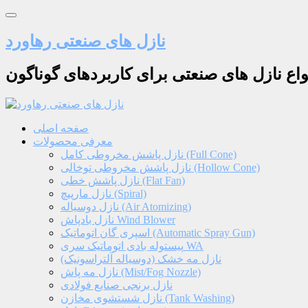
نازل های صنعتی رهاورد
نواع نازل های صنعتی برای کاربردهای گوناگون
صفحه اصلی
معرفی محصولات
نازل پاشش مخروطی کامل (Full Cone)
نازل پاشش مخروطی توخالی (Hollow Cone)
نازل پاشش خطی (Flat Fan)
نازل مارپیچ (Spiral)
نازل دوسیاله (Air Atomizing)
نازل بادپاش Wind Blower
اسپری گان اتوماتیک (Automatic Spray Gun)
پیستوله بادی اتوماتیک سری WA
نازل مه خشک (دوسیاله آلتراسونیک)
نازل مه پاش (Mist/Fog Nozzle)
نازل برنجی صنایع فولادی
نازل شستشوی مخازن (Tank Washing)