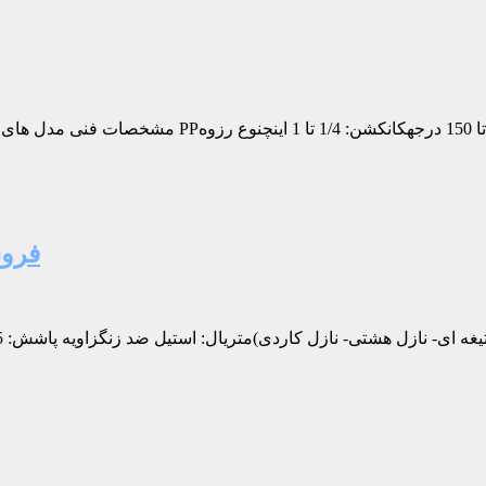
مشخصات فنی مدل های موجود:نوع: نازل اسپیرال (مارپی
فروش