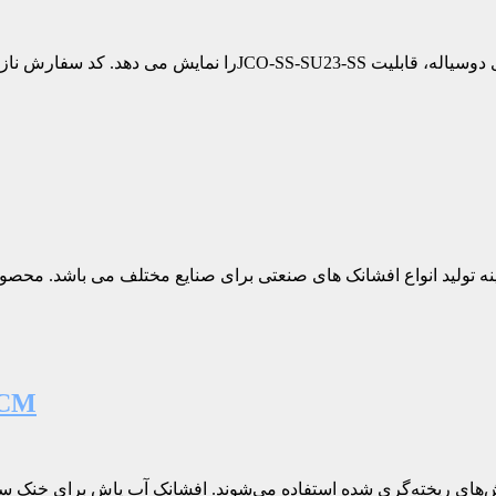
افشانک آب پاش خطوط ر