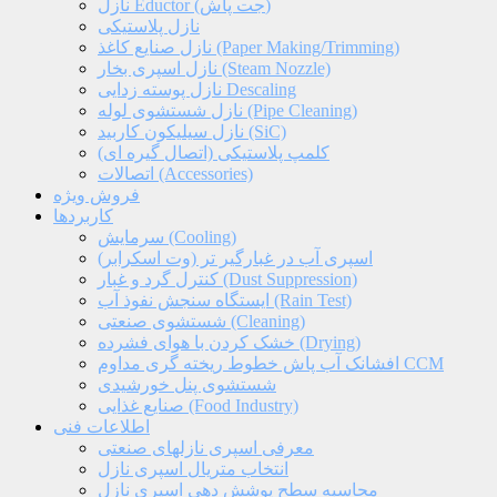
نازل Eductor (جت پاش)
نازل پلاستیکی
نازل صنایع کاغذ (Paper Making/Trimming)
نازل اسپری بخار (Steam Nozzle)
نازل پوسته زدایی Descaling
نازل شستشوی لوله (Pipe Cleaning)
نازل سیلیکون کاربید (SiC)
کلمپ پلاستیکی (اتصال گیره ای)
اتصالات (Accessories)
فروش ویژه
کاربردها
سرمایش (Cooling)
اسپری آب در غبارگیر تر (وت اسکرابر)
کنترل گرد و غبار (Dust Suppression)
ایستگاه سنجش نفوذ آب (Rain Test)
شستشوی صنعتی (Cleaning)
خشک کردن با هوای فشرده (Drying)
افشانک آب پاش خطوط ریخته گری مداوم CCM
شستشوی پنل خورشیدی
صنایع غذایی (Food Industry)
اطلاعات فنی
معرفی اسپری نازلهای صنعتی
انتخاب متریال اسپری نازل
محاسبه سطح پوشش دهی اسپری نازل