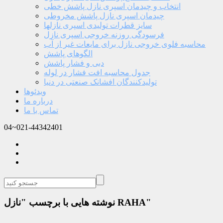
انتخاب و چیدمان اسپری نازل پاشش خطی
چیدمان اسپری نازل پاشش مخروطی
سایز قطرات تولیدی اسپری نازلها
فرسودگی روزنه خروجی اسپری نازل
محاسبه فلوی خروجی نازل برای مایعات غیر از آب
الگوهای پاشش
دبی و فشار پاشش
جدول محاسبه افت فشار در لوله
تولیدکنندگان افشانک صنعتی در دنیا
ویدئوها
درباره ما
تماس با ما
04~021-44342401
نوشته هایی با برچسب "نازل RAHA"