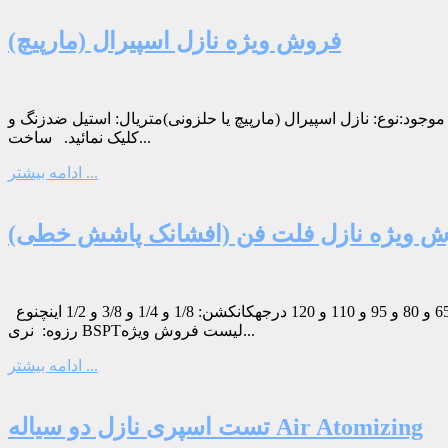
فروش ویژه نازل اسپیرال (مارپیچ)
چ یا حلزونی)متریال: استیل ضدزنگ و PPزاویه پاشش: 60 تا 150 درجهکانکشن: 1/4 تا 1 اینچنوع رزوه: BSPT جهت دریافت فایل pdf روی تصویر زیر
کلیک نمائید. ساخت...
ادامه بیشتر ...
 ویژه نازل فلت فن (افشانک پاشش خطی)
مشخصات فنی:نوع: نازل فلت فن (افشانک پاشش خطی- نازل تیغه ای- نازل هشتی- نازل کاردی)متریال: استیل ضد زنگزاویه پاشش: 65 و 80 و 95 و 110 و 120 درجهکانکشن: 1/8 و 1/4 و 3/8 و 1/2 اینچنوع
رزوه: نری BSPTلیست فروش ویژه...
ادامه بیشتر ...
تست اسپری نازل دو سیاله Air Atomizing