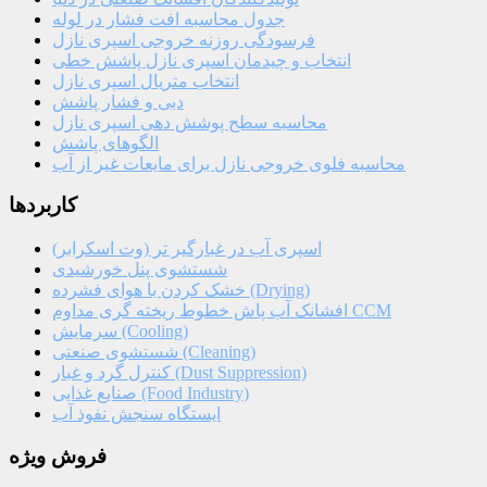
جدول محاسبه افت فشار در لوله
فرسودگی روزنه خروجی اسپری نازل
انتخاب و چیدمان اسپری نازل پاشش خطی
انتخاب متریال اسپری نازل
دبی و فشار پاشش
محاسبه سطح پوشش دهی اسپری نازل
الگوهای پاشش
محاسبه فلوی خروجی نازل برای مایعات غیر از آب
کاربردها
اسپری آب در غبارگیر تر (وت اسکرابر)
شستشوی پنل خورشیدی
خشک کردن با هوای فشرده (Drying)
افشانک آب پاش خطوط ریخته گری مداوم CCM
سرمایش (Cooling)
شستشوی صنعتی (Cleaning)
کنترل گرد و غبار (Dust Suppression)
صنایع غذایی (Food Industry)
ایستگاه سنجش نفوذ آب
فروش ویژه