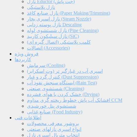
نازل Eductor (جت پاش)
نازل پلاستیکی
نازل صنایع کاغذ (Paper Making/Trimming)
نازل اسپری بخار (Steam Nozzle)
نازل پوسته زدایی Descaling
نازل شستشوی لوله (Pipe Cleaning)
نازل سیلیکون کاربید (SiC)
کلمپ پلاستیکی (اتصال گیره ای)
اتصالات (Accessories)
فروش ویژه
کاربردها
سرمایش (Cooling)
اسپری آب در غبارگیر تر (وت اسکرابر)
کنترل گرد و غبار (Dust Suppression)
ایستگاه سنجش نفوذ آب (Rain Test)
شستشوی صنعتی (Cleaning)
خشک کردن با هوای فشرده (Drying)
افشانک آب پاش خطوط ریخته گری مداوم CCM
شستشوی پنل خورشیدی
صنایع غذایی (Food Industry)
اطلاعات فنی
بروشور معرفی محصولات
انواع اسپری نازلهای صنعتی
انتخاب متریال اسپری نازل