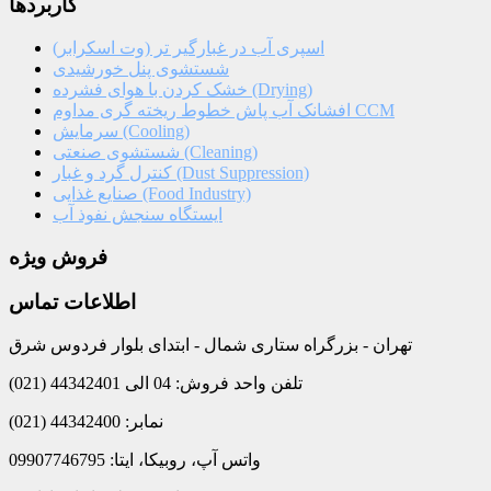
کاربردها
اسپری آب در غبارگیر تر (وت اسکرابر)
شستشوی پنل خورشیدی
خشک کردن با هوای فشرده (Drying)
افشانک آب پاش خطوط ریخته گری مداوم CCM
سرمایش (Cooling)
شستشوی صنعتی (Cleaning)
کنترل گرد و غبار (Dust Suppression)
صنایع غذایی (Food Industry)
ایستگاه سنجش نفوذ آب
فروش ویژه
اطلاعات تماس
تهران - بزرگراه ستاری شمال - ابتدای بلوار فردوس شرق
تلفن واحد فروش: 04 الی 44342401 (021)
نمابر: 44342400 (021)
واتس آپ، روبیکا، ایتا: 09907746795