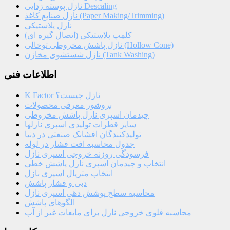
نازل پوسته زدایی Descaling
نازل صنایع کاغذ (Paper Making/Trimming)
نازل پلاستیکی
کلمپ پلاستیکی (اتصال گیره ای)
نازل پاشش مخروطی توخالی (Hollow Cone)
نازل شستشوی مخازن (Tank Washing)
اطلاعات فنی
K Factor نازل چیست؟
بروشور معرفی محصولات
چیدمان اسپری نازل پاشش مخروطی
سایز قطرات تولیدی اسپری نازلها
تولیدکنندگان افشانک صنعتی در دنیا
جدول محاسبه افت فشار در لوله
فرسودگی روزنه خروجی اسپری نازل
انتخاب و چیدمان اسپری نازل پاشش خطی
انتخاب متریال اسپری نازل
دبی و فشار پاشش
محاسبه سطح پوشش دهی اسپری نازل
الگوهای پاشش
محاسبه فلوی خروجی نازل برای مایعات غیر از آب