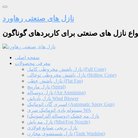
نازل های صنعتی رهاورد
نواع نازل های صنعتی برای کاربردهای گوناگون
صفحه اصلی
معرفی محصولات
نازل پاشش مخروطی کامل (Full Cone)
نازل پاشش مخروطی توخالی (Hollow Cone)
نازل پاشش خطی (Flat Fan)
نازل مارپیچ (Spiral)
نازل دوسیاله (Air Atomizing)
نازل بادپاش Wind Blower
اسپری گان اتوماتیک (Automatic Spray Gun)
پیستوله بادی اتوماتیک سری WA
نازل مه خشک (دوسیاله آلتراسونیک)
نازل مه پاش (Mist/Fog Nozzle)
نازل برنجی صنایع فولادی
نازل شستشوی مخازن (Tank Washing)