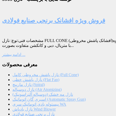
فروش ویژه افشانک برنجی صنایع فولادی
مشخصات فنی:نوع: نازل FULL CONE (افشانک پاشش مخروطی)متریال: برنجکانکشن: 3/8نوع رزوه: داخل رزوه BSP لیست فروش ویژه نازلهای برنجی به شرح جدول زیر می باشد.درخواست ساخت نازل
با متریال، دبی و کانکشن متفاوت بصورت...
ادامه بیشتر ...
معرفی محصولات
نازل پاشش مخروطی کامل (Full Cone)
نازل پاشش خطی (Flat Fan)
نازل مارپیچ (Spiral)
نازل دوسیاله (Air Atomizing)
نازل مه خشک (دوسیاله آلتراسونیک)
اسپری گان اتوماتیک (Automatic Spray Gun)
پیستوله بادی اتوماتیک سری WA
نازل بادپاش Wind Blower
نازل برنجی صنایع فولادی