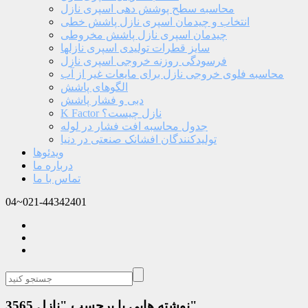
محاسبه سطح پوشش دهی اسپری نازل
انتخاب و چیدمان اسپری نازل پاشش خطی
چیدمان اسپری نازل پاشش مخروطی
سایز قطرات تولیدی اسپری نازلها
فرسودگی روزنه خروجی اسپری نازل
محاسبه فلوی خروجی نازل برای مایعات غیر از آب
الگوهای پاشش
دبی و فشار پاشش
K Factor نازل چیست؟
جدول محاسبه افت فشار در لوله
تولیدکنندگان افشانک صنعتی در دنیا
ویدئوها
درباره ما
تماس با ما
04~021-44342401
نوشته هایی با برچسب "نازل 3565"