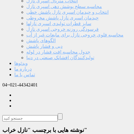
انتخاب متریال اسپری نازل
محاسبه سطح پوشش دهی اسپری نازل
انتخاب و چیدمان اسپری نازل پاشش خطی
چیدمان اسپری نازل پاشش مخروطی
سایز قطرات تولیدی اسپری نازلها
فرسودگی روزنه خروجی اسپری نازل
محاسبه فلوی خروجی نازل برای مایعات غیر از آب
الگوهای پاشش
دبی و فشار پاشش
جدول محاسبه افت فشار در لوله
تولیدکنندگان افشانک صنعتی در دنیا
ویدئوها
درباره ما
تماس با ما
04~021-44342401
نوشته هایی با برچسب "نازل خراب"