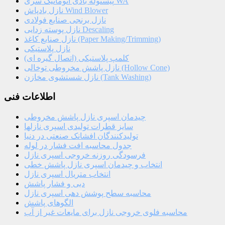
پیستوله بادی اتوماتیک سری WA
نازل بادپاش Wind Blower
نازل برنجی صنایع فولادی
نازل پوسته زدایی Descaling
نازل صنایع کاغذ (Paper Making/Trimming)
نازل پلاستیکی
کلمپ پلاستیکی (اتصال گیره ای)
نازل پاشش مخروطی توخالی (Hollow Cone)
نازل شستشوی مخازن (Tank Washing)
اطلاعات فنی
چیدمان اسپری نازل پاشش مخروطی
سایز قطرات تولیدی اسپری نازلها
تولیدکنندگان افشانک صنعتی در دنیا
جدول محاسبه افت فشار در لوله
فرسودگی روزنه خروجی اسپری نازل
انتخاب و چیدمان اسپری نازل پاشش خطی
انتخاب متریال اسپری نازل
دبی و فشار پاشش
محاسبه سطح پوشش دهی اسپری نازل
الگوهای پاشش
محاسبه فلوی خروجی نازل برای مایعات غیر از آب