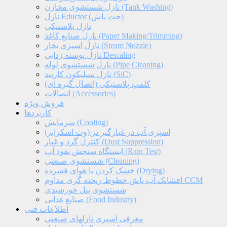
نازل شستشوی مخازن (Tank Washing)
نازل Eductor (جت پاش)
نازل پلاستیکی
نازل صنایع کاغذ (Paper Making/Trimming)
نازل اسپری بخار (Steam Nozzle)
نازل پوسته زدایی Descaling
نازل شستشوی لوله (Pipe Cleaning)
نازل سیلیکون کاربید (SiC)
کلمپ پلاستیکی (اتصال گیره ای)
اتصالات (Accessories)
فروش ویژه
کاربردها
سرمایش (Cooling)
اسپری آب در غبارگیر تر (وت اسکرابر)
کنترل گرد و غبار (Dust Suppression)
ایستگاه سنجش نفوذ آب (Rain Test)
شستشوی صنعتی (Cleaning)
خشک کردن با هوای فشرده (Drying)
افشانک آب پاش خطوط ریخته گری مداوم CCM
شستشوی پنل خورشیدی
صنایع غذایی (Food Industry)
اطلاعات فنی
معرفی اسپری نازلهای صنعتی