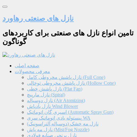
نازل های صنعتی رهاورد
تامین انواع نازل های صنعتی برای کاربردهای
گوناگون
صفحه اصلی
معرفی محصولات
نازل پاشش مخروطی کامل (Full Cone)
نازل پاشش مخروطی توخالی (Hollow Cone)
نازل پاشش خطی (Flat Fan)
نازل مارپیچ (Spiral)
نازل دوسیاله (Air Atomizing)
نازل بادپاش Wind Blower
اسپری گان اتوماتیک (Automatic Spray Gun)
پیستوله بادی اتوماتیک سری WA
نازل مه خشک (دوسیاله آلتراسونیک)
نازل مه پاش (Mist/Fog Nozzle)
نازل برنجی صنایع فولادی