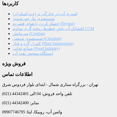
کاربردها
اسپری آب در غبارگیر تر (وت اسکرابر)
شستشوی پنل خورشیدی
خشک کردن با هوای فشرده (Drying)
افشانک آب پاش خطوط ریخته گری مداوم CCM
سرمایش (Cooling)
شستشوی صنعتی (Cleaning)
کنترل گرد و غبار (Dust Suppression)
صنایع غذایی (Food Industry)
ایستگاه سنجش نفوذ آب
فروش ویژه
اطلاعات تماس
تهران - بزرگراه ستاری شمال - ابتدای بلوار فردوس شرق
تلفن واحد فروش: 04 الی 44342401 (021)
نمابر: 44342400 (021)
واتس آپ، روبیکا، ایتا: 09907746795