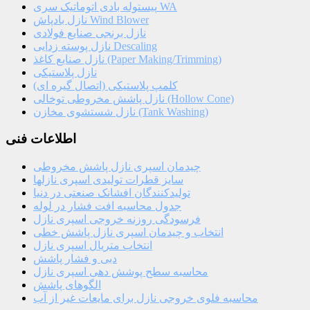
پیستوله بادی اتوماتیک سری WA
نازل بادپاش Wind Blower
نازل برنجی صنایع فولادی
نازل پوسته زدایی Descaling
نازل صنایع کاغذ (Paper Making/Trimming)
نازل پلاستیکی
کلمپ پلاستیکی (اتصال گیره ای)
نازل پاشش مخروطی توخالی (Hollow Cone)
نازل شستشوی مخازن (Tank Washing)
اطلاعات فنی
چیدمان اسپری نازل پاشش مخروطی
سایز قطرات تولیدی اسپری نازلها
تولیدکنندگان افشانک صنعتی در دنیا
جدول محاسبه افت فشار در لوله
فرسودگی روزنه خروجی اسپری نازل
انتخاب و چیدمان اسپری نازل پاشش خطی
انتخاب متریال اسپری نازل
دبی و فشار پاشش
محاسبه سطح پوشش دهی اسپری نازل
الگوهای پاشش
محاسبه فلوی خروجی نازل برای مایعات غیر از آب