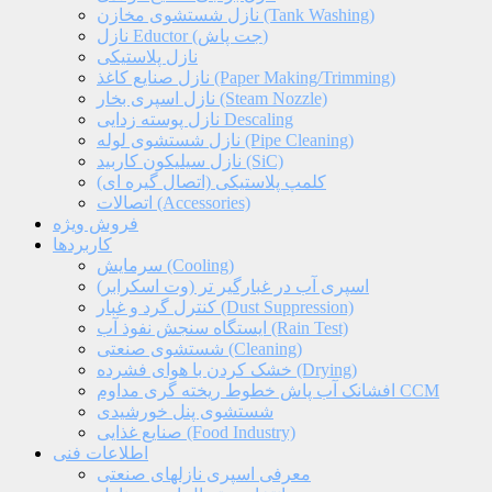
نازل شستشوی مخازن (Tank Washing)
نازل Eductor (جت پاش)
نازل پلاستیکی
نازل صنایع کاغذ (Paper Making/Trimming)
نازل اسپری بخار (Steam Nozzle)
نازل پوسته زدایی Descaling
نازل شستشوی لوله (Pipe Cleaning)
نازل سیلیکون کاربید (SiC)
کلمپ پلاستیکی (اتصال گیره ای)
اتصالات (Accessories)
فروش ویژه
کاربردها
سرمایش (Cooling)
اسپری آب در غبارگیر تر (وت اسکرابر)
کنترل گرد و غبار (Dust Suppression)
ایستگاه سنجش نفوذ آب (Rain Test)
شستشوی صنعتی (Cleaning)
خشک کردن با هوای فشرده (Drying)
افشانک آب پاش خطوط ریخته گری مداوم CCM
شستشوی پنل خورشیدی
صنایع غذایی (Food Industry)
اطلاعات فنی
معرفی اسپری نازلهای صنعتی