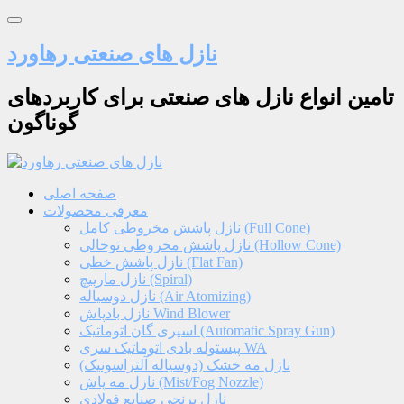
نازل های صنعتی رهاورد
تامین انواع نازل های صنعتی برای کاربردهای
گوناگون
صفحه اصلی
معرفی محصولات
نازل پاشش مخروطی کامل (Full Cone)
نازل پاشش مخروطی توخالی (Hollow Cone)
نازل پاشش خطی (Flat Fan)
نازل مارپیچ (Spiral)
نازل دوسیاله (Air Atomizing)
نازل بادپاش Wind Blower
اسپری گان اتوماتیک (Automatic Spray Gun)
پیستوله بادی اتوماتیک سری WA
نازل مه خشک (دوسیاله آلتراسونیک)
نازل مه پاش (Mist/Fog Nozzle)
نازل برنجی صنایع فولادی