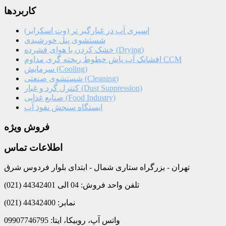
کاربردها
اسپری آب در غبارگیر تر (وت اسکرابر)
شستشوی پنل خورشیدی
خشک کردن با هوای فشرده (Drying)
افشانک آب پاش خطوط ریخته گری مداوم CCM
سرمایش (Cooling)
شستشوی صنعتی (Cleaning)
کنترل گرد و غبار (Dust Suppression)
صنایع غذایی (Food Industry)
ایستگاه سنجش نفوذ آب
فروش ویژه
اطلاعات تماس
تهران - بزرگراه ستاری شمال - ابتدای بلوار فردوس شرق
تلفن واحد فروش: 04 الی 44342401 (021)
نمابر: 44342400 (021)
واتس آپ، روبیکا، ایتا: 09907746795