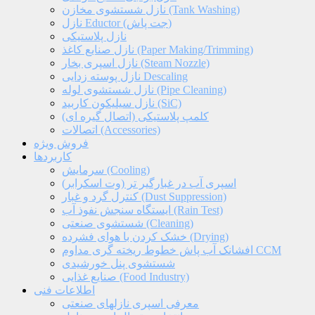
نازل شستشوی مخازن (Tank Washing)
نازل Eductor (جت پاش)
نازل پلاستیکی
نازل صنایع کاغذ (Paper Making/Trimming)
نازل اسپری بخار (Steam Nozzle)
نازل پوسته زدایی Descaling
نازل شستشوی لوله (Pipe Cleaning)
نازل سیلیکون کاربید (SiC)
کلمپ پلاستیکی (اتصال گیره ای)
اتصالات (Accessories)
فروش ویژه
کاربردها
سرمایش (Cooling)
اسپری آب در غبارگیر تر (وت اسکرابر)
کنترل گرد و غبار (Dust Suppression)
ایستگاه سنجش نفوذ آب (Rain Test)
شستشوی صنعتی (Cleaning)
خشک کردن با هوای فشرده (Drying)
افشانک آب پاش خطوط ریخته گری مداوم CCM
شستشوی پنل خورشیدی
صنایع غذایی (Food Industry)
اطلاعات فنی
معرفی اسپری نازلهای صنعتی