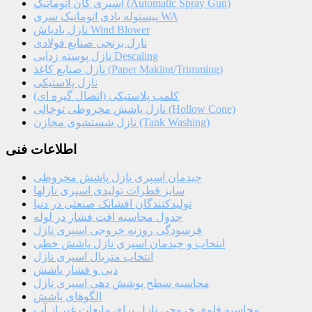
اسپری گان اتوماتیک (Automatic Spray Gun)
پیستوله بادی اتوماتیک سری WA
نازل بادپاش Wind Blower
نازل برنجی صنایع فولادی
نازل پوسته زدایی Descaling
نازل صنایع کاغذ (Paper Making/Trimming)
نازل پلاستیکی
کلمپ پلاستیکی (اتصال گیره ای)
نازل پاشش مخروطی توخالی (Hollow Cone)
نازل شستشوی مخازن (Tank Washing)
اطلاعات فنی
چیدمان اسپری نازل پاشش مخروطی
سایز قطرات تولیدی اسپری نازلها
تولیدکنندگان افشانک صنعتی در دنیا
جدول محاسبه افت فشار در لوله
فرسودگی روزنه خروجی اسپری نازل
انتخاب و چیدمان اسپری نازل پاشش خطی
انتخاب متریال اسپری نازل
دبی و فشار پاشش
محاسبه سطح پوشش دهی اسپری نازل
الگوهای پاشش
محاسبه فلوی خروجی نازل برای مایعات غیر از آب