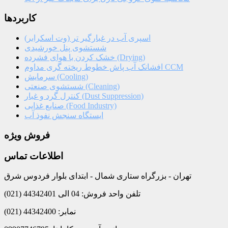
کاربردها
اسپری آب در غبارگیر تر (وت اسکرابر)
شستشوی پنل خورشیدی
خشک کردن با هوای فشرده (Drying)
افشانک آب پاش خطوط ریخته گری مداوم CCM
سرمایش (Cooling)
شستشوی صنعتی (Cleaning)
کنترل گرد و غبار (Dust Suppression)
صنایع غذایی (Food Industry)
ایستگاه سنجش نفوذ آب
فروش ویژه
اطلاعات تماس
تهران - بزرگراه ستاری شمال - ابتدای بلوار فردوس شرق
تلفن واحد فروش: 04 الی 44342401 (021)
نمابر: 44342400 (021)