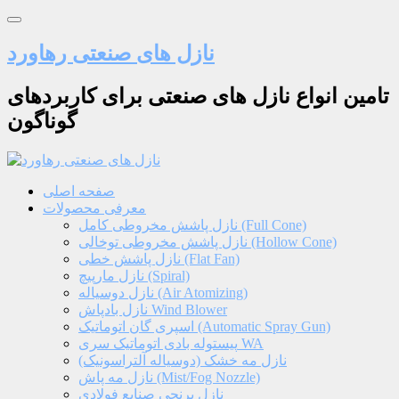
نازل های صنعتی رهاورد
تامین انواع نازل های صنعتی برای کاربردهای
گوناگون
صفحه اصلی
معرفی محصولات
نازل پاشش مخروطی کامل (Full Cone)
نازل پاشش مخروطی توخالی (Hollow Cone)
نازل پاشش خطی (Flat Fan)
نازل مارپیچ (Spiral)
نازل دوسیاله (Air Atomizing)
نازل بادپاش Wind Blower
اسپری گان اتوماتیک (Automatic Spray Gun)
پیستوله بادی اتوماتیک سری WA
نازل مه خشک (دوسیاله آلتراسونیک)
نازل مه پاش (Mist/Fog Nozzle)
نازل برنجی صنایع فولادی