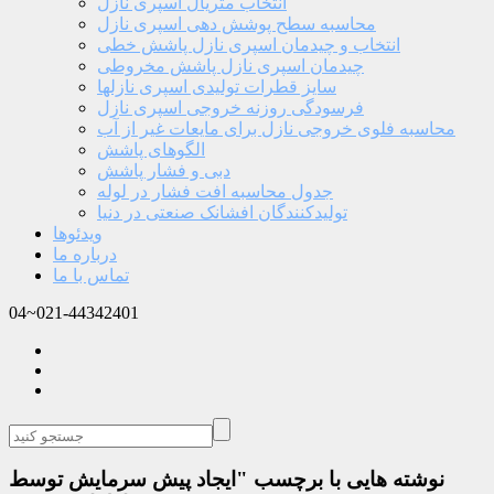
انتخاب متریال اسپری نازل
محاسبه سطح پوشش دهی اسپری نازل
انتخاب و چیدمان اسپری نازل پاشش خطی
چیدمان اسپری نازل پاشش مخروطی
سایز قطرات تولیدی اسپری نازلها
فرسودگی روزنه خروجی اسپری نازل
محاسبه فلوی خروجی نازل برای مایعات غیر از آب
الگوهای پاشش
دبی و فشار پاشش
جدول محاسبه افت فشار در لوله
تولیدکنندگان افشانک صنعتی در دنیا
ویدئوها
درباره ما
تماس با ما
04~021-44342401
نوشته هایی با برچسب "ایجاد پیش سرمایش توسط