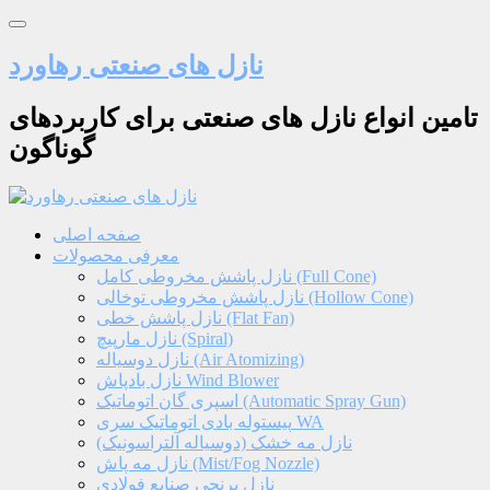
نازل های صنعتی رهاورد
تامین انواع نازل های صنعتی برای کاربردهای
گوناگون
صفحه اصلی
معرفی محصولات
نازل پاشش مخروطی کامل (Full Cone)
نازل پاشش مخروطی توخالی (Hollow Cone)
نازل پاشش خطی (Flat Fan)
نازل مارپیچ (Spiral)
نازل دوسیاله (Air Atomizing)
نازل بادپاش Wind Blower
اسپری گان اتوماتیک (Automatic Spray Gun)
پیستوله بادی اتوماتیک سری WA
نازل مه خشک (دوسیاله آلتراسونیک)
نازل مه پاش (Mist/Fog Nozzle)
نازل برنجی صنایع فولادی