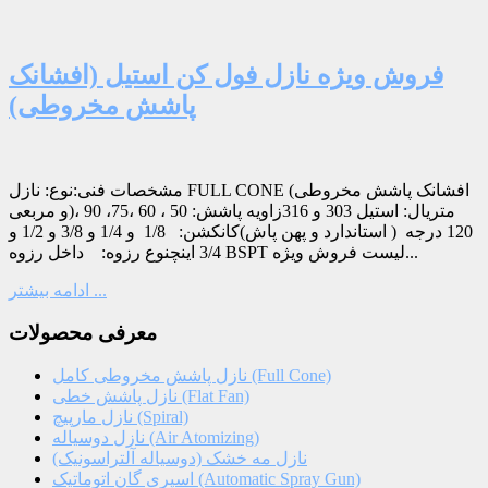
فروش ویژه نازل فول کن استیل (افشانک
پاشش مخروطی)
مشخصات فنی:نوع: نازل FULL CONE (افشانک پاشش مخروطی
و مربعی)متریال: استیل 303 و 316زاویه پاشش: 50 ، 60 ،75، 90 ،
120 درجه ( استاندارد و پهن پاش)کانکشن: 1/8 و 1/4 و 3/8 و 1/2 و
3/4 اینچنوع رزوه: داخل رزوه BSPT لیست فروش ویژه...
ادامه بیشتر ...
معرفی محصولات
نازل پاشش مخروطی کامل (Full Cone)
نازل پاشش خطی (Flat Fan)
نازل مارپیچ (Spiral)
نازل دوسیاله (Air Atomizing)
نازل مه خشک (دوسیاله آلتراسونیک)
اسپری گان اتوماتیک (Automatic Spray Gun)