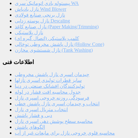
پیستوله بادی اتوماتیک سری WA
نازل بادپاش Wind Blower
نازل برنجی صنایع فولادی
نازل پوسته زدایی Descaling
نازل صنایع کاغذ (Paper Making/Trimming)
نازل پلاستیکی
کلمپ پلاستیکی (اتصال گیره ای)
نازل پاشش مخروطی توخالی (Hollow Cone)
نازل شستشوی مخازن (Tank Washing)
اطلاعات فنی
چیدمان اسپری نازل پاشش مخروطی
سایز قطرات تولیدی اسپری نازلها
تولیدکنندگان افشانک صنعتی در دنیا
جدول محاسبه افت فشار در لوله
فرسودگی روزنه خروجی اسپری نازل
انتخاب و چیدمان اسپری نازل پاشش خطی
انتخاب متریال اسپری نازل
دبی و فشار پاشش
محاسبه سطح پوشش دهی اسپری نازل
الگوهای پاشش
محاسبه فلوی خروجی نازل برای مایعات غیر از آب