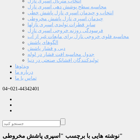
انتخاب متریال اسپری نازل
محاسبه سطح پوشش دهی اسپری نازل
انتخاب و چیدمان اسپری نازل پاشش خطی
چیدمان اسپری نازل پاشش مخروطی
سایز قطرات تولیدی اسپری نازلها
فرسودگی روزنه خروجی اسپری نازل
محاسبه فلوی خروجی نازل برای مایعات غیر از آب
الگوهای پاشش
دبی و فشار پاشش
جدول محاسبه افت فشار در لوله
تولیدکنندگان افشانک صنعتی در دنیا
ویدئوها
درباره ما
تماس با ما
04~021-44342401
نوشته هایی با برچسب "اسپری پاشش مخروطی"