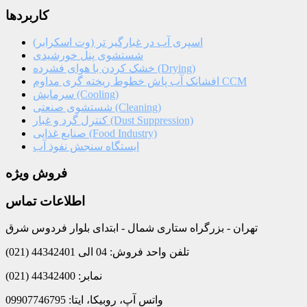
کاربردها
اسپری آب در غبارگیر تر (وت اسکرابر)
شستشوی پنل خورشیدی
خشک کردن با هوای فشرده (Drying)
افشانک آب پاش خطوط ریخته گری مداوم CCM
سرمایش (Cooling)
شستشوی صنعتی (Cleaning)
کنترل گرد و غبار (Dust Suppression)
صنایع غذایی (Food Industry)
ایستگاه سنجش نفوذ آب
فروش ویژه
اطلاعات تماس
تهران - بزرگراه ستاری شمال - ابتدای بلوار فردوس شرق
تلفن واحد فروش: 04 الی 44342401 (021)
نمابر: 44342400 (021)
واتس آپ، روبیکا، ایتا: 09907746795