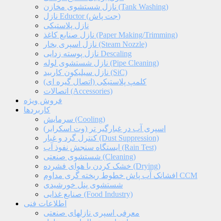
نازل شستشوی مخازن (Tank Washing)
نازل Eductor (جت پاش)
نازل پلاستیکی
نازل صنایع کاغذ (Paper Making/Trimming)
نازل اسپری بخار (Steam Nozzle)
نازل پوسته زدایی Descaling
نازل شستشوی لوله (Pipe Cleaning)
نازل سیلیکون کاربید (SiC)
کلمپ پلاستیکی (اتصال گیره ای)
اتصالات (Accessories)
فروش ویژه
کاربردها
سرمایش (Cooling)
اسپری آب در غبارگیر تر (وت اسکرابر)
کنترل گرد و غبار (Dust Suppression)
ایستگاه سنجش نفوذ آب (Rain Test)
شستشوی صنعتی (Cleaning)
خشک کردن با هوای فشرده (Drying)
افشانک آب پاش خطوط ریخته گری مداوم CCM
شستشوی پنل خورشیدی
صنایع غذایی (Food Industry)
اطلاعات فنی
معرفی اسپری نازلهای صنعتی